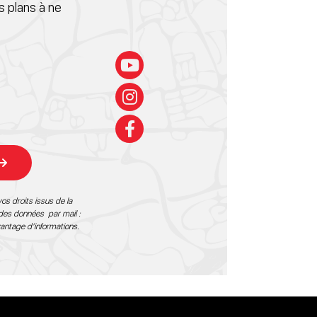
 plans à ne
os droits issus de la
 des données par mail :
vantage d’informations
.