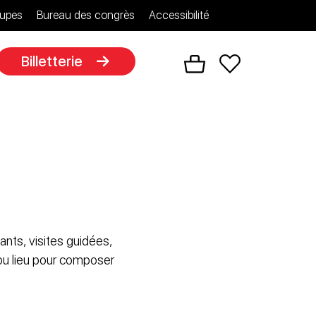
upes
Bureau des congrès
Accessibilité
Billetterie
ants, visites guidées,
 ou lieu pour composer