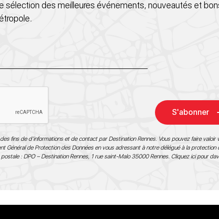
 sélection des meilleures événements, nouveautés et bons
étropole.
S'abonner
des fins de d’informations et de contact par Destination Rennes. Vous pouvez faire valoir v
ment Général de Protection des Données en vous adressant à notre délégué à la protection
 postale : DPO – Destination Rennes, 1 rue saint-Malo 35000 Rennes.
Cliquez ici pour da