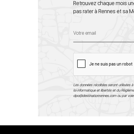
Retrouvez chaque mois une
pas rater à Rennes et sa M
Les données récoltées seront utilisées à 
loi informatique et libertés et du Règle
dpo@destinationrennes.com
ou par voie