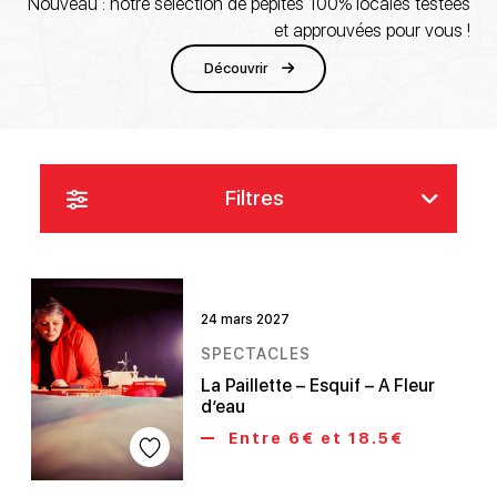
Nouveau : notre sélection de pépites 100% locales testées
et approuvées pour vous !
Découvrir
Filtres
24 mars 2027
SPECTACLES
La Paillette – Esquif – A Fleur
d’eau
Entre 6€ et 18.5€