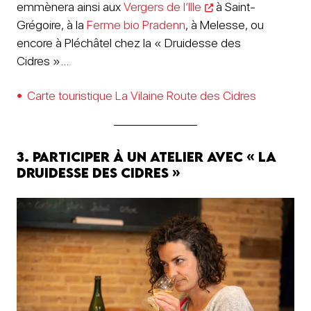
emmènera ainsi aux
Vergers de l’Ille
à Saint-
Grégoire, à la
Ferme bio Pradenn
, à Melesse, ou
encore à Pléchâtel chez la « Druidesse des
Cidres »…
Carte touristique La Vilaine Route des Cidres
3. Participer à un atelier avec « la
Druidesse des cidres »