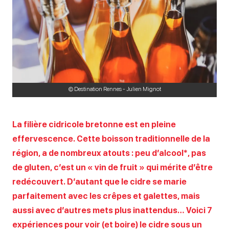
© Destination Rennes - Julien Mignot
La filière cidricole bretonne est en pleine
effervescence. Cette boisson traditionnelle de la
région, a de nombreux atouts : peu d’alcool*, pas
de gluten, c’est un « vin de fruit » qui mérite d’être
redécouvert. D’autant que le cidre se marie
parfaitement avec les crêpes et galettes, mais
aussi avec d’autres mets plus inattendus… Voici 7
expériences pour voir (et boire) le cidre sous un