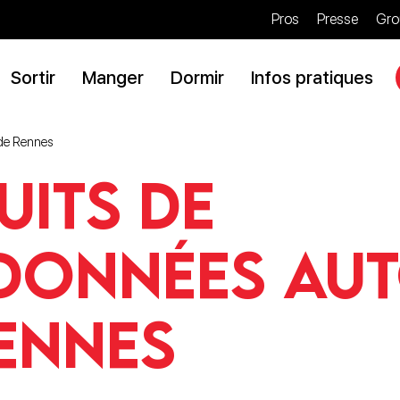
Pros
Presse
Gro
Sortir
Manger
Dormir
Infos pratiques
 de Rennes
uits de
données au
ennes