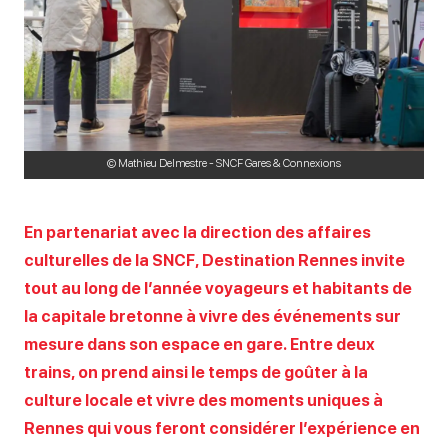
© Mathieu Delmestre - SNCF Gares & Connexions
En partenariat avec la direction des affaires
culturelles de la SNCF, Destination Rennes invite
tout au long de l’année voyageurs et habitants de
la capitale bretonne à vivre des événements sur
mesure dans son espace en gare. Entre deux
trains, on prend ainsi le temps de goûter à la
culture locale et vivre des moments uniques à
Rennes qui vous feront considérer l’expérience en