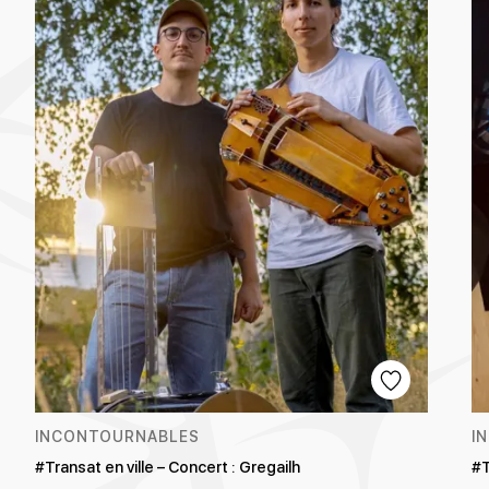
INCONTOURNABLES
I
#Transat en ville – Concert : Gregailh
#T