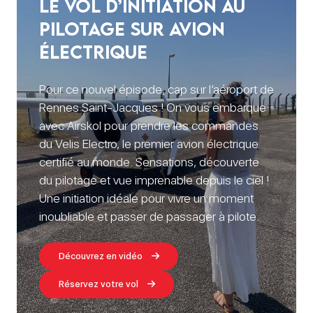
le vol d’initiation au
pilotage sur avion
électrique
Pour ce nouvel épisode, cap sur l’aéroport de
Rennes Saint-Jacques ! On vous embarque
avec Airskol pour prendre les commandes
du Velis Electro, le premier avion électrique
certifié au monde. Sensations, découverte
du pilotage et vue imprenable depuis le ciel !
Une initiation idéale pour vivre un moment
inoubliable et passer de passager à pilote.
Découvrez en vidéo
Réservez votre vol