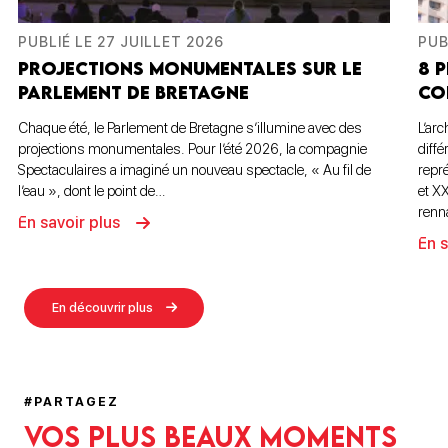
PUBLIÉ LE 27 JUILLET 2026
PUB
PROJECTIONS MONUMENTALES SUR LE
8 
PARLEMENT DE BRETAGNE
CO
Chaque été, le Parlement de Bretagne s’illumine avec des
L’ar
projections monumentales. Pour l’été 2026, la compagnie
diffé
Spectaculaires a imaginé un nouveau spectacle, « Au fil de
repr
l’eau », dont le point de…
et X
renn
En savoir plus
En s
En découvrir plus
#PARTAGEZ
Vos plus beaux moments