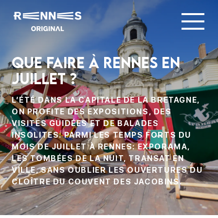
Que faire à Rennes en
juillet ?
L’ÉTÉ DANS LA CAPITALE DE LA BRETAGNE,
ON PROFITE DES EXPOSITIONS, DES
VISITES GUIDÉES ET DE BALADES
INSOLITES. PARMI LES TEMPS FORTS DU
MOIS DE JUILLET À RENNES: EXPORAMA,
LES TOMBÉES DE LA NUIT, TRANSAT EN
VILLE, SANS OUBLIER LES OUVERTURES DU
CLOÎTRE DU COUVENT DES JACOBINS.