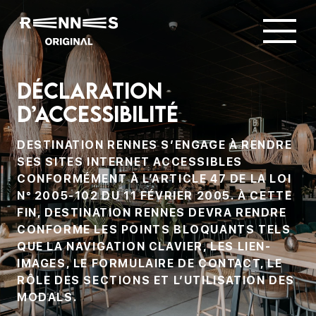
Déclaration
d’Accessibilité
DESTINATION RENNES S’ENGAGE À RENDRE
SES SITES INTERNET ACCESSIBLES
CONFORMÉMENT À L’ARTICLE 47 DE LA LOI
N° 2005-102 DU 11 FÉVRIER 2005. À CETTE
FIN, DESTINATION RENNES DEVRA RENDRE
CONFORME LES POINTS BLOQUANTS TELS
QUE LA NAVIGATION CLAVIER, LES LIEN-
IMAGES, LE FORMULAIRE DE CONTACT, LE
RÔLE DES SECTIONS ET L’UTILISATION DES
MODALS.