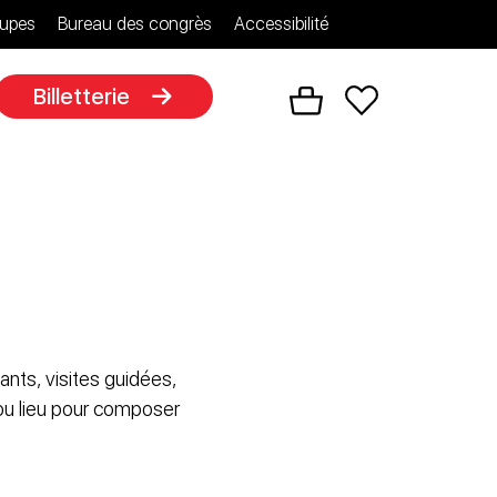
upes
Bureau des congrès
Accessibilité
Billetterie
ants, visites guidées,
 ou lieu pour composer