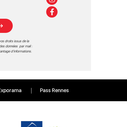
os droits issus de la
 des données par mail :
vantage d’informations
.
Exporama
Pass Rennes