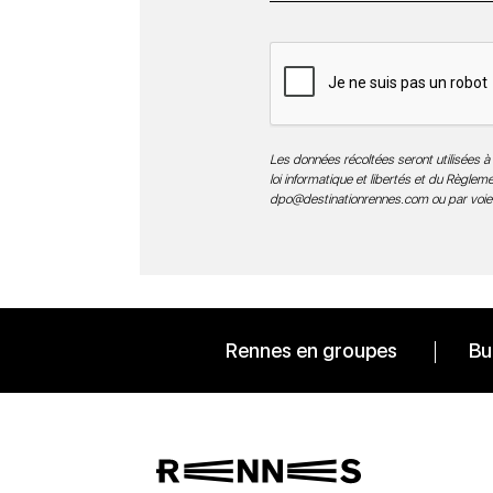
Les données récoltées seront utilisées à 
loi informatique et libertés et du Règle
dpo@destinationrennes.com
ou par voie
Rennes en groupes
Bu