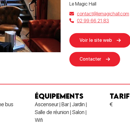
Le Magic Hall
contact@lemagichall.com
02 99 66 21 83
Voir le site web
Contacter
ÉQUIPEMENTS
TARIF
che bus
Ascenseur | Bar | Jardin |
€
Salle de réunion | Salon |
Wifi