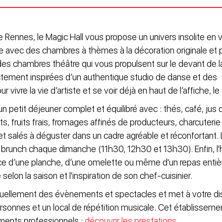
de Rennes, le Magic Hall vous propose un univers insolite en
 avec des chambres à thèmes à la décoration originale et 
s chambres théâtre qui vous propulsent sur le devant de l
tement inspirées d’un authentique studio de danse et des
ivre la vie d’artiste et se voir déjà en haut de l’affiche, le
n petit déjeuner complet et équilibré avec : thés, café, jus d
its, fruits frais, fromages affinés de producteurs, charcuterie 
et salés à déguster dans un cadre agréable et réconfortant.
brunch chaque dimanche (11h30, 12h30 et 13h30). Enfin, l'
ace d’une planche, d’une omelette ou même d'un repas entiè
selon la saison et l'inspiration de son chef-cuisinier.
uellement des évènements et spectacles et met à votre di
rsonnes et un local de répétition musicale. Cet établisseme
ements professionnels :
découvrir les prestations
.