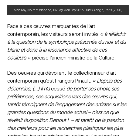
Man Ray, Noire et blanche, 1926 © Man Ray 2015 Trust / Adagp, Paris [2020]
Face à ces œuvres marquantes de l’art
contemporain, les visiteurs seront invités
« à réfléchir
à la question de la symbolique présumée du noir et du
blanc et donc à la résonance affective de ces
couleurs »
précise l’ancien ministre de la Culture.
Des oeuvres qui dévoilent le collectionneur d’art
contemporain qu’est François Pinault.
« Depuis des
décennies, (…) il n’a
cessé
de porter ses choix, ses
préférences, ses acquisitions vers des œuvres qui,
tantôt témoignent de l’engagement des artistes sur les
grandes questions du monde actuel – c’est ce que
révélait l’exposition Debout ! – et tantôt de la passion
des créateurs pour les recherches plastiques les plus
radicales, les plus minimales, celles qui excluent de