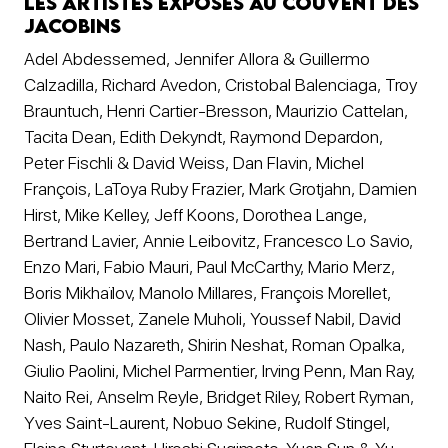
Les artistes exposés au Couvent des
Jacobins
Adel Abdessemed, Jennifer Allora & Guillermo
Calzadilla, Richard Avedon, Cristobal Balenciaga, Troy
Brauntuch, Henri Cartier-Bresson, Maurizio Cattelan,
Tacita Dean, Edith Dekyndt, Raymond Depardon,
Peter Fischli & David Weiss, Dan Flavin, Michel
François, LaToya Ruby Frazier, Mark Grotjahn, Damien
Hirst, Mike Kelley, Jeff Koons, Dorothea Lange,
Bertrand Lavier, Annie Leibovitz, Francesco Lo Savio,
Enzo Mari, Fabio Mauri, Paul McCarthy, Mario Merz,
Boris Mikhaïlov, Manolo Millares, François Morellet,
Olivier Mosset, Zanele Muholi, Youssef Nabil, David
Nash, Paulo Nazareth, Shirin Neshat, Roman Opalka,
Giulio Paolini, Michel Parmentier, Irving Penn, Man Ray,
Naito Rei, Anselm Reyle, Bridget Riley, Robert Ryman,
Yves Saint-Laurent, Nobuo Sekine, Rudolf Stingel,