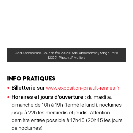
Adel Abdessemed, Coup de tête, 2012 © Adel Abdessemed / Adagp, Paris
[2020] Photo : JF Molliere
Info pratiques
Billetterie sur
www.exposition-pinault-rennes.fr
Horaires et jours d’ouverture :
du mardi au
dimanche de 10h à 19h (fermé le lundi), nocturnes
jusqu’à 22h les mercredis et jeudis. Attention
dernière entrée possible à 17h45 (20h45 les jours
de nocturnes).