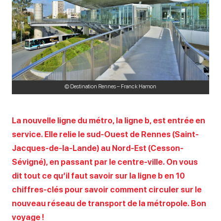
© Destination Rennes – Franck Hamon
La nouvelle ligne du métro, la ligne b, est entrée en
service. Elle relie le sud-Ouest de Rennes (Saint-
Jacques-de-la-Lande) au Nord-Est (Cesson-
Sévigné), en passant par le centre-ville. On vous
dit tout ce qu’il faut savoir sur la ligne b en 10
chiffres-clés pour savoir comment circuler sur le
nouveau réseau de transport de la métropole. Bon
voyage !