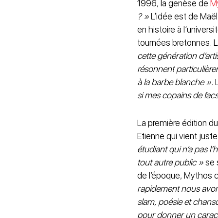
1996, la genèse de
M
? »
L’idée est de Maël
en histoire à l’univer
tournées bretonnes. L
cette génération d’art
résonnent particulière
à la barbe blanche ».
L
si mes copains de fac
La première édition d
Etienne qui vient juste
étudiant qui n’a pas l
tout autre public »
se s
de l’époque, Mythos c
rapidement nous avons 
slam, poésie et chans
pour donner un caractèr