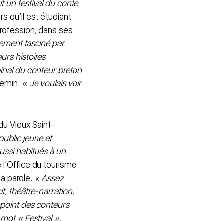
it un festival du conte
s qu’il est étudiant
profession, dans ses
ement fasciné par
urs histoires
pinal du conteur breton
hemin.
« Je voulais voir
du Vieux Saint-
public jeune et
aussi habitués à un
e l’Office du tourisme
a parole.
« Assez
t, théâtre-narration,
epoint des conteurs
 mot « Festival ».