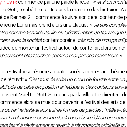
ythos
commence par une parole lancée :
« et si on monta
 Le Goff, tombé tout petit dans la marmite des histoires. Alor
sité de Rennes 2, il commence à suivre son père, conteur de 
e jeune Lorientais prend alors une claque.
« Je suis complèt
istes comme Yannick Jaulin ou Gérard Potier. Je trouve que le
ment avec la société
contemporaine,
très loin de l’image d’E
’idée de monter un festival autour du conte fait alors son c
s pouvaient être touchés comme moi par ces raconteurs ».
u « festival » se résume à quatre soirées contes au Théâtre 
 de réouvrir.
« C’est tout de suite un coup de foudre entre un 
’habitude de cette proposition artistique et des conteurs eux-
ouvient Maël Le Goff. Soutenus par la ville et le directeur d
ommence alors sa mue pour devenir le festival des arts de l
ouvert le festival aux autres formes de paroles : théâtre-réci
ons. La chanson est venue dès la deuxième édition en contr
e festif à l’événement et revenir à l’étymologie originelle du