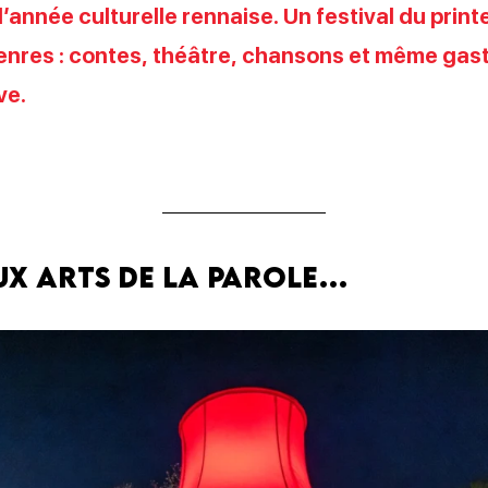
’année culturelle rennaise. Un festival du print
enres : contes, théâtre, chansons et même gast
ve.
ux arts de la parole…