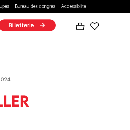
upes
Bureau des congrès
Accessibilité
Billetterie
 2024
ller