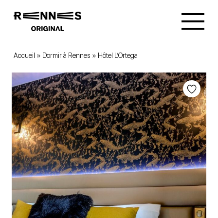
Accueil
»
Dormir à Rennes
»
Hôtel L’Ortega