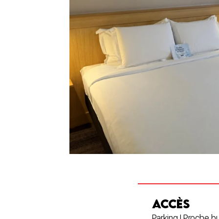
ACCÈS
Parking | Proche b