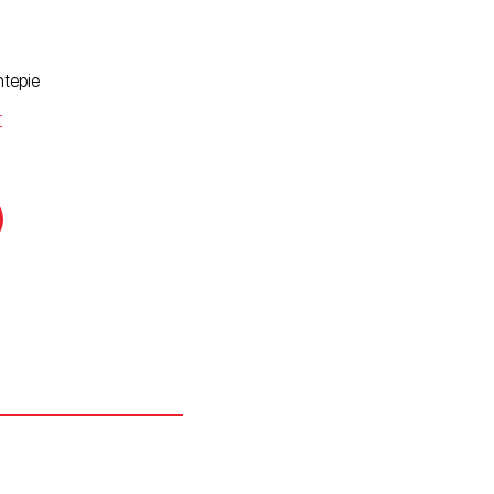
tepie
r