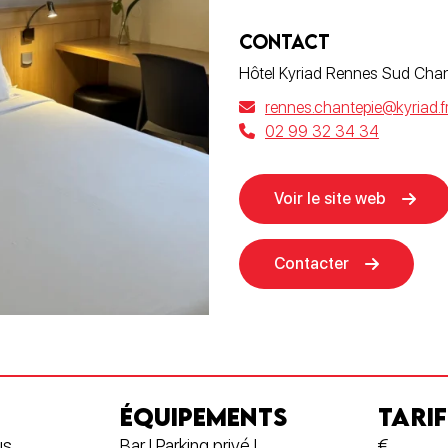
CONTACT
Hôtel Kyriad Rennes Sud Chan
rennes.chantepie@kyriad.f
02 99 32 34 34
Voir le site web
Contacter
ÉQUIPEMENTS
TARIF
us
Bar | Parking privé |
€