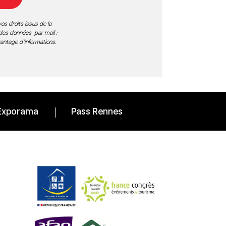
os droits issus de la
 des données par mail :
vantage d’informations
.
Exporama
Pass Rennes