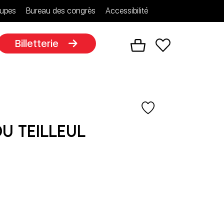
upes
Bureau des congrès
Accessibilité
Billetterie
du Teilleul