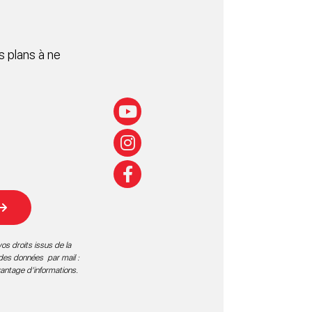
 plans à ne
os droits issus de la
 des données par mail :
vantage d’informations
.