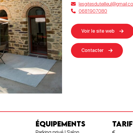
lesgitesduteilleul@gmail.c
0681907080
Voir le site web
Contacter
ÉQUIPEMENTS
TARIF
Parking privé | Salon
€