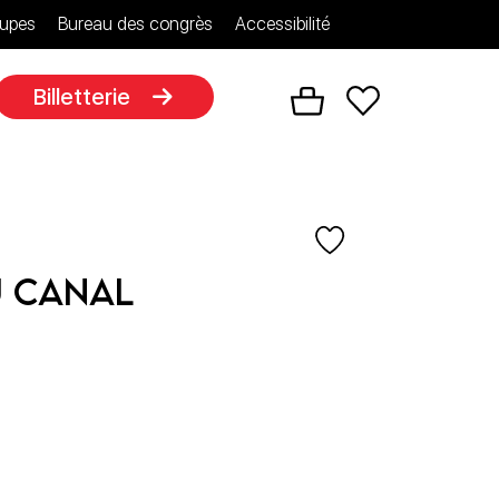
upes
Bureau des congrès
Accessibilité
Billetterie
u Canal