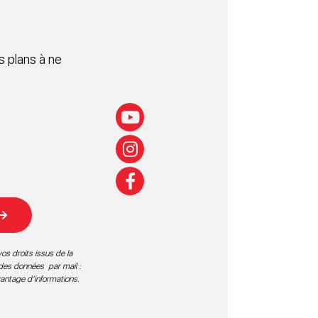
 plans à ne
os droits issus de la
 des données par mail :
vantage d’informations
.