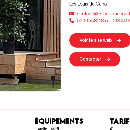
Les Logis du Canal
contact@leslogisducanal.f
0299558118 ou 068449
Voir le site web
Contacter
ÉQUIPEMENTS
TARIF
Jardin | Wifi
€