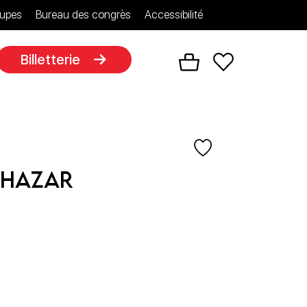
upes
Bureau des congrès
Accessibilité
Billetterie
thazar