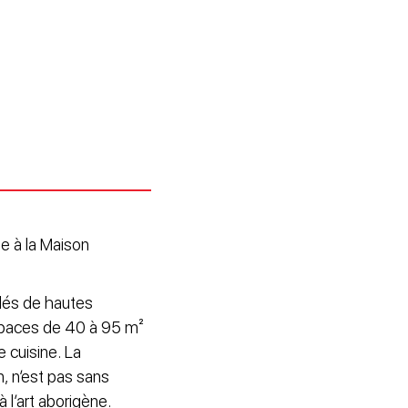
te à la Maison
dés de hautes
spaces de 40 à 95 m²
 cuisine. La
, n’est pas sans
 l’art aborigène.