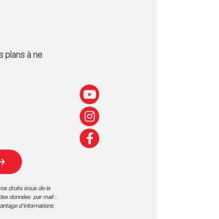
 plans à ne
os droits issus de la
 des données par mail :
vantage d’informations
.