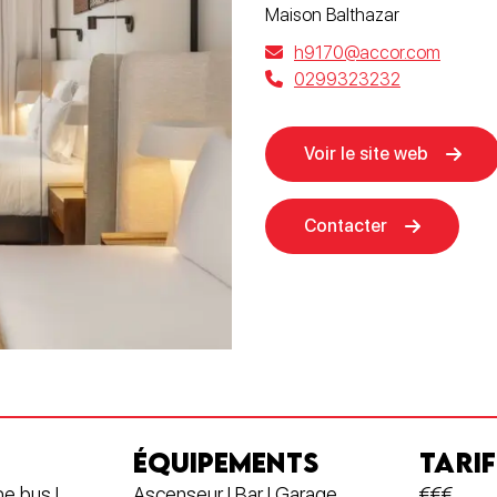
Maison Balthazar
h9170@accor.com
0299323232
Voir le site web
Contacter
ÉQUIPEMENTS
TARIF
he bus |
Ascenseur | Bar | Garage
€€€