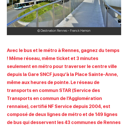
© Destination Rennes – Franck Hamon
Avec le bus et le métro à Rennes, gagnez du temps
! Même réseau, même ticket et 3 minutes
seulement en métro pour traverser le centre ville
depuis la Gare SNCF jusqu’à la Place Sainte-Anne,
même aux heures de pointe. Le réseau de
transports en commun STAR (Service des
Transports en commun de l’Agglomération
rennaise), certifié NF Service depuis 2004, est
composé de deux lignes de métro et de 149 lignes
de bus qui desservent les 43 communes de Rennes