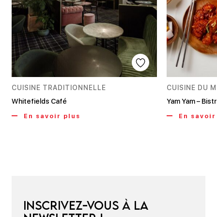
CUISINE TRADITIONNELLE
CUISINE DU 
Whitefields Café
Yam Yam – Bist
En savoir plus
En savoir
Inscrivez-vous à la