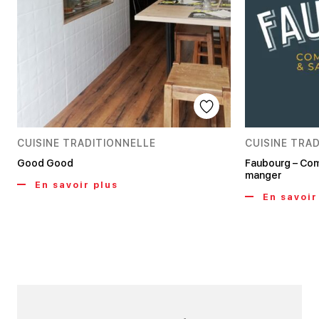
CUISINE TRADITIONNELLE
CUISINE TRA
Good Good
Faubourg – Comp
manger
En savoir plus
En savoir