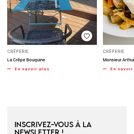
CRÊPERIE
CRÊPERIE
La Crêpe Bouquine
Monsieur Arthu
En savoir plus
En savoir
Inscrivez-vous à la
newsletter !