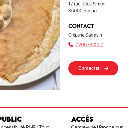
17 rue Jules Simon
35000 Rennes
CONTACT
Crêperie Sarrasin
0299782007
Contacter
PUBLIC
ACCÈS
ccessibilité PMR | Tout
Centre-ville | Proche bus |