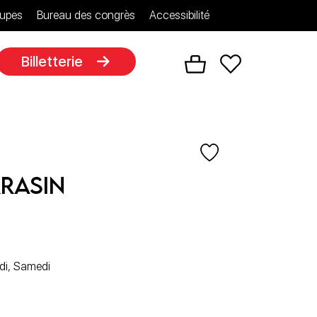
upes
Bureau des congrès
Accessibilité
Billetterie
rrasin
edi, Samedi