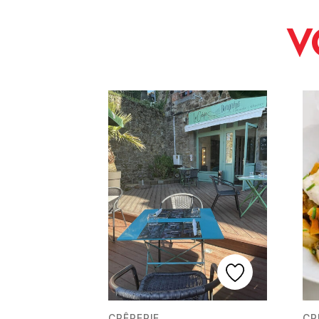
V
CRÊPERIE
CR