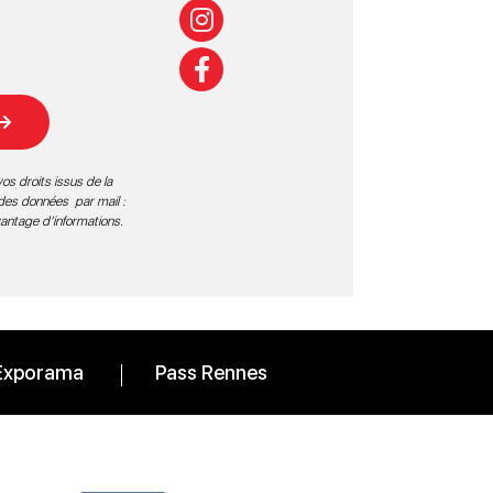
os droits issus de la
 des données par mail :
vantage d’informations
.
Exporama
Pass Rennes