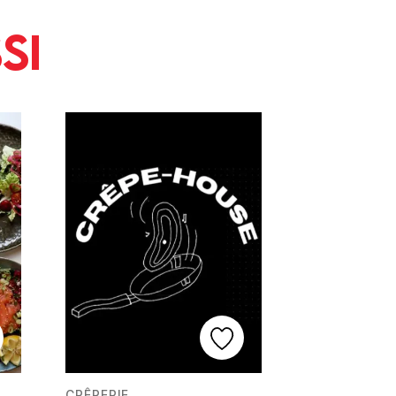
si
CRÊPERIE