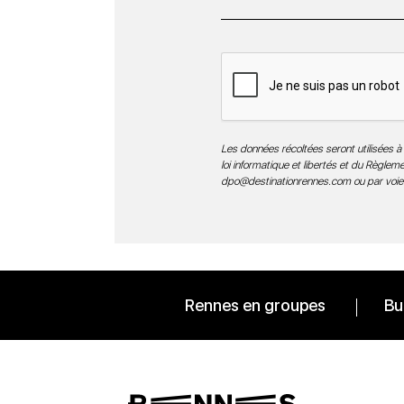
Les données récoltées seront utilisées à 
loi informatique et libertés et du Règle
dpo@destinationrennes.com
ou par voie
Rennes en groupes
Bu