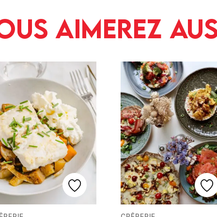
ous aimerez aus
ÊPERIE
CRÊPERIE