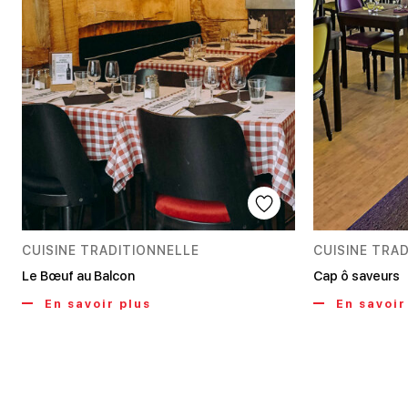
CUISINE TRADITIONNELLE
CUISINE TRA
Le Bœuf au Balcon
Cap ô saveurs
En savoir plus
En savoir