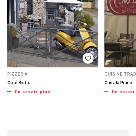
PIZZERIA
CUISINE TRA
Coté Bistro
Chez la Prune
En savoir plus
En savoir