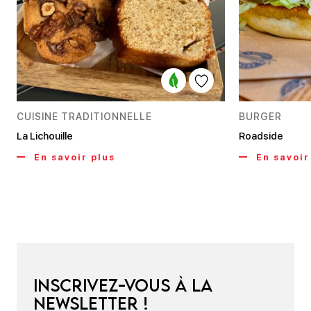
CUISINE TRADITIONNELLE
BURGER
La Lichouille
Roadside
En savoir plus
En savoir
Inscrivez-vous à la
newsletter !