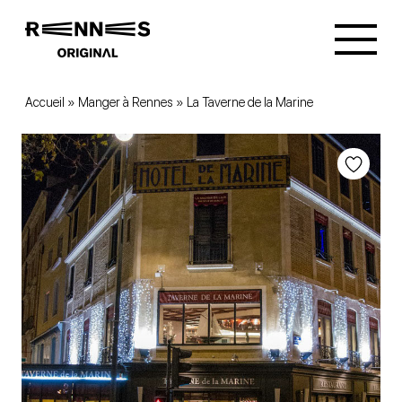
Accueil
»
Manger à Rennes
»
La Taverne de la Marine