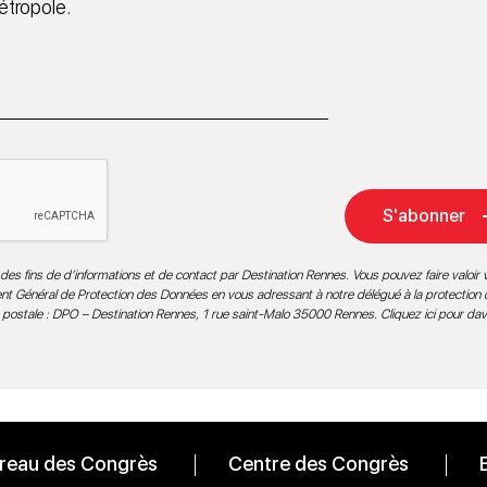
étropole.
S'abonner
des fins de d’informations et de contact par Destination Rennes. Vous pouvez faire valoir v
ment Général de Protection des Données en vous adressant à notre délégué à la protection
 postale : DPO – Destination Rennes, 1 rue saint-Malo 35000 Rennes.
Cliquez ici pour da
reau des Congrès
Centre des Congrès