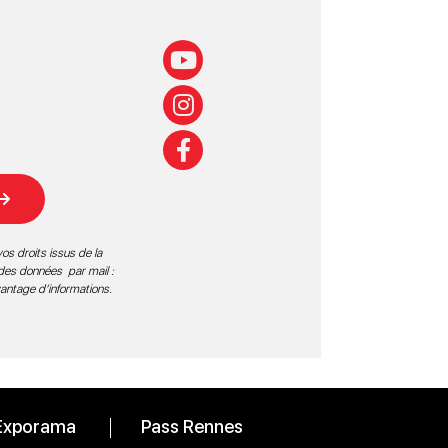
os droits issus de la
 des données par mail :
vantage d’informations
.
Exporama
Pass Rennes