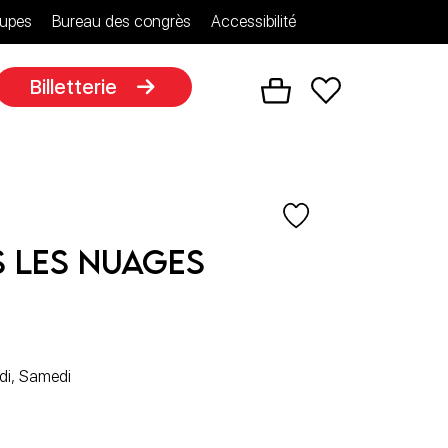
upes
Bureau des congrès
Accessibilité
Billetterie
s les Nuages
edi, Samedi