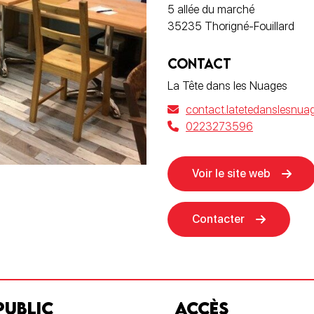
5 allée du marché
35235 Thorigné-Fouillard
CONTACT
La Tête dans les Nuages
contact.latetedanslesnu
0223273596
Voir le site web
Contacter
PUBLIC
ACCÈS