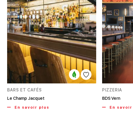
BARS ET CAFÉS
PIZZERIA
Le Champ Jacquet
BDS Vern
En savoir plus
En savoir