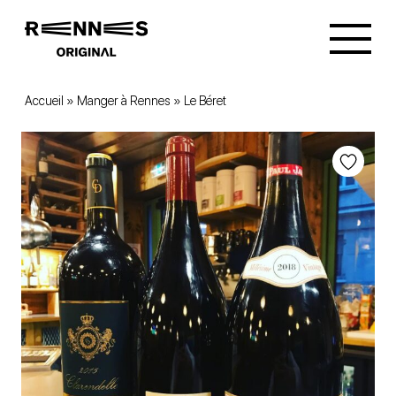
Accueil
»
Manger à Rennes
»
Le Béret