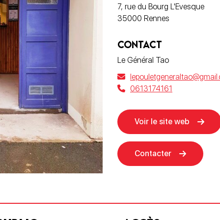
7, rue du Bourg L'Evesque
35000 Rennes
CONTACT
Le Général Tao
lepouletgeneraltao@gmail
0613174161
Voir le site web
Contacter