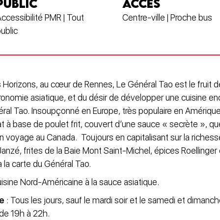
PUBLIC
ACCÈS
ccessibilité PMR | Tout
Centre-ville | Proche bus
ublic
s Horizons, au cœur de Rennes, Le Général Tao est le fruit d
tronomie asiatique, et du désir de développer une cuisine e
éral Tao. Insoupçonné en Europe, très populaire en Amérique
t à base de poulet frit, couvert d’une sauce « secrète », q
un voyage au Canada. Toujours en capitalisant sur la richess
Janzé, frites de la Baie Mont Saint-Michel, épices Roellinge
à la carte du Général Tao.
uisine Nord-Américaine à la sauce asiatique.
re
: Tous les jours, sauf le mardi soir et le samedi et dimanch
 de 19h à 22h.