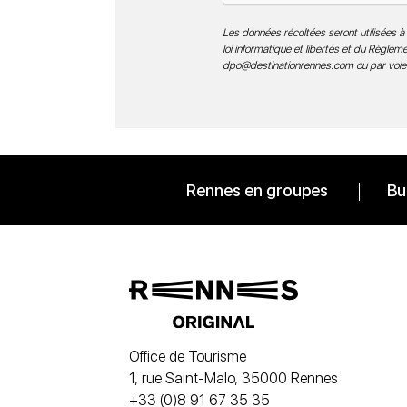
Les données récoltées seront utilisées à 
loi informatique et libertés et du Règle
dpo@destinationrennes.com
ou par voie
Rennes en groupes
Bu
Office de Tourisme
1, rue Saint-Malo, 35000 Rennes
+33 (0)8 91 67 35 35