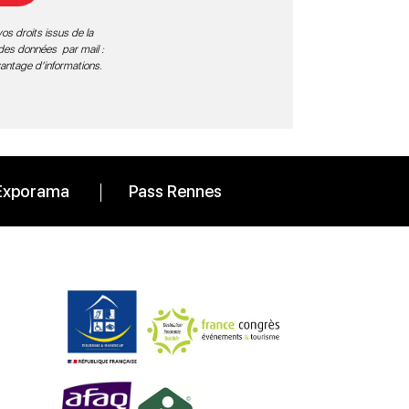
os droits issus de la
 des données par mail :
vantage d’informations
.
Exporama
Pass Rennes