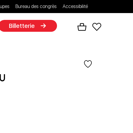
upes
Bureau des congrès
Accessibilité
Billetterie
eu