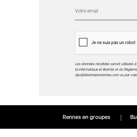
Les données récoltées seront utilisées à 
loi informatique et libertés et du Règle
dpo@destinationrennes.com
ou par voie
Rennes en groupes
Bu