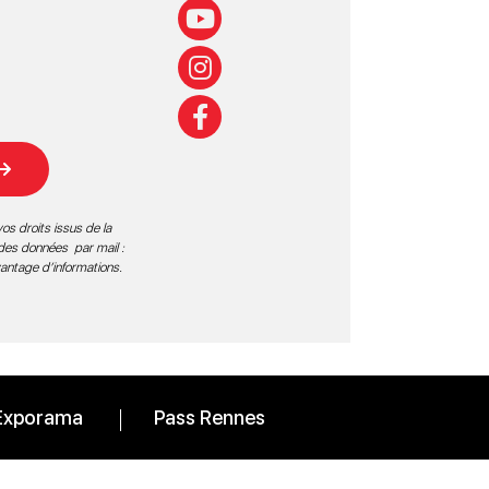
os droits issus de la
 des données par mail :
vantage d’informations
.
Exporama
Pass Rennes