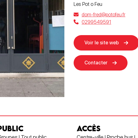
Les Pot o Feu
dom-fred@potofeu.fr
0299549591
Voir le site web
Contacter
PUBLIC
ACCÈS
roupes | Tout public
Centre-ville | Proche bus |