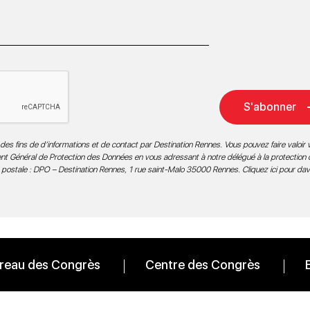
S'abonner
des fins de d’informations et de contact par Destination Rennes. Vous pouvez faire valoir v
ment Général de Protection des Données en vous adressant à notre délégué à la protection
 postale : DPO – Destination Rennes, 1 rue saint-Malo 35000 Rennes.
Cliquez ici pour da
reau des Congrès
Centre des Congrès