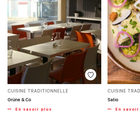
CUISINE TRADITIONNELLE
CUISINE TRA
Grüne & Co
Satio
En savoir plus
En savoir