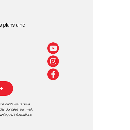
 plans à ne
os droits issus de la
 des données par mail :
vantage d’informations
.