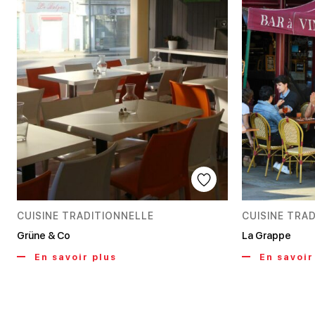
CUISINE TRADITIONNELLE
CUISINE TRA
Grüne & Co
La Grappe
En savoir plus
En savoir