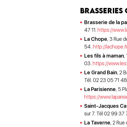
Brasseries 
Brasserie de la pa
47 11.
https://www.la
La Chope
, 3 Rue d
54.
http://lachope.fr
Les fils à maman
,
03.
https://www.le
Le Grand Bain
, 2 
Tél. 02 23 05 71 4
La Parisienne
, 5 P
https://www.lapari
Saint-Jacques Ca
sur 7. Tél 02 99 37
La Taverne
, 2 Rue