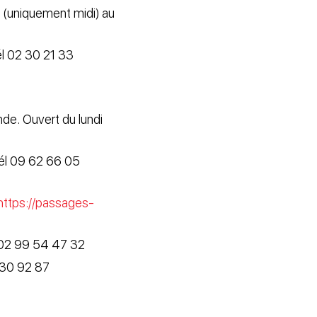
 (uniquement midi) au
él 02 30 21 33
de. Ouvert du lundi
 Tél 09 62 66 05
https://passages-
l 02 99 54 47 32
9 30 92 87