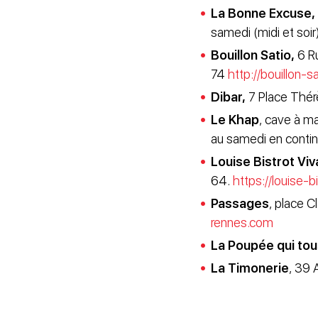
La Bonne Excuse,
samedi (midi et soi
Bouillon Satio,
6 Ru
74
http://bouillon-sat
Dibar,
7 Place Thérè
Le Khap
, cave à m
au samedi en contin
Louise Bistrot Viv
64.
https://louise-b
Passages
, place C
rennes.com
La Poupée qui tou
La Timonerie
, 39 