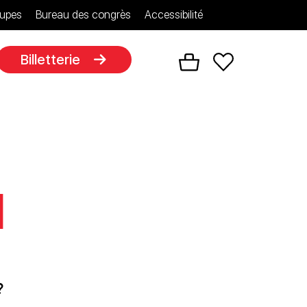
upes
Bureau des congrès
Accessibilité
Billetterie
di
 ?