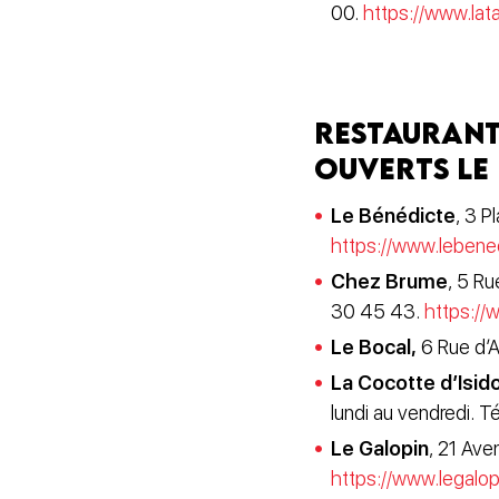
00.
https://www.lat
Restaurant
ouverts le
Le Bénédicte
, 3 P
https://www.lebened
Chez Brume
, 5 Ru
30 45 43.
https://
Le Bocal,
6 Rue d’A
La Cocotte d’Isid
lundi au vendredi. 
Le Galopin
, 21 Ave
https://www.legalopi