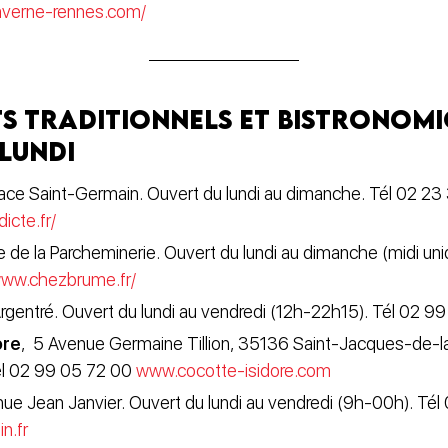
averne-rennes.com/
s traditionnels et bistronom
 lundi
lace Saint-Germain. Ouvert du lundi au dimanche. Tél 02 23
icte.fr/
e de la Parcheminerie. Ouvert du lundi au dimanche (midi un
www.chezbrume.fr/
rgentré. Ouvert du lundi au vendredi (12h-22h15). Tél 02 9
ore
,
5 Avenue Germaine Tillion, 35136 Saint-Jacques-de-l
Tél 02 99 05 72 00
www.cocotte-isidore.com
nue Jean Janvier. Ouvert du lundi au vendredi (9h-00h). Tél
n.fr