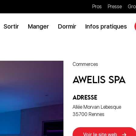
Pros
Presse
Gro
Sortir
Manger
Dormir
Infos pratiques
Commerces
Awelis Spa
ADRESSE
Allée Morvan Lebesque
35700 Rennes
Voir le site web