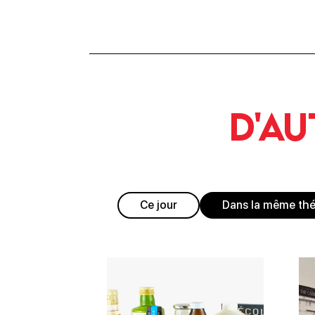
D'au
Ce jour
Dans la même th