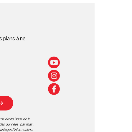
 plans à ne
os droits issus de la
 des données par mail :
vantage d’informations
.