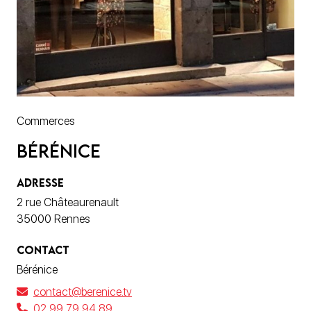
Commerces
Bérénice
ADRESSE
2 rue Châteaurenault
35000 Rennes
CONTACT
Bérénice
contact@berenice.tv
02 99 79 94 89