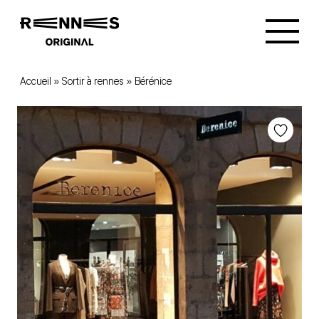
Accueil
»
Sortir à rennes
»
Bérénice