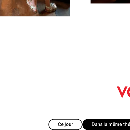
V
Ce jour
Dans la même th