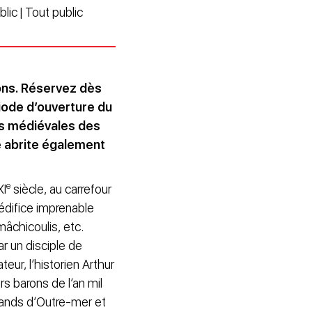
lic | Tout public
ons. Réservez dès
riode d’ouverture du
ons médiévales des
e abrite également
e
XI
siècle, au carrefour
 édifice imprenable
âchicoulis, etc.
r un disciple de
eur, l’historien Arthur
rs barons de l’an mil
chands d’Outre-mer et