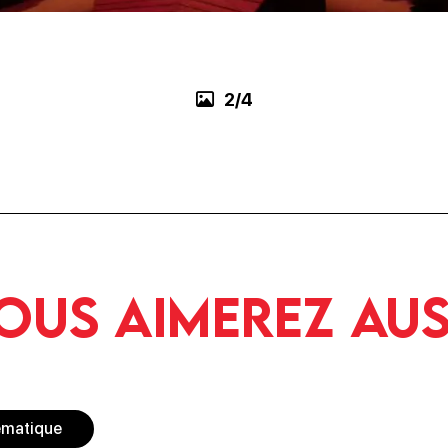
3/4
ous aimerez aus
ématique