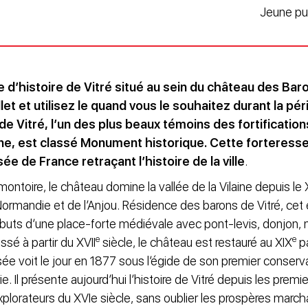
Jeune pub
d’histoire de Vitré situé au sein du château des Bar
let et utilisez le quand vous le souhaitez durant la pé
de Vitré, l’un des plus beaux témoins des fortificati
ne,
est classé Monument historique. C
ette forteress
 de France retraçant l’histoire de la ville
.
ontoire, le château domine la vallée de la Vilaine depuis le 
Normandie et de l’Anjou. Résidence des barons de Vitré, cet
ibuts d’une place-forte médiévale avec pont-levis, donjon, m
e
e
sé à partir du XVII
siècle, le château est restauré au XIX
pa
ée voit le jour en 1877 sous l’égide de son premier conservat
 Il présente aujourd’hui l’histoire de Vitré depuis les premie
explorateurs du XVIe siècle, sans oublier les prospères mar