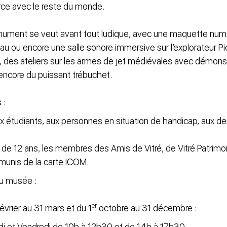
rce avec le reste du monde.
ment se veut avant tout ludique, avec une maquette numéri
eau ou encore une salle sonore immersive sur l’explorateur P
té, des ateliers sur les armes de jet médiévales avec démonst
 encore du puissant trébuchet.
 :
aux étudiants, aux personnes en situation de handicap, aux 
s de 12 ans, les membres des Amis de Vitré, de Vitré Patrim
 munis de la carte ICOM.
du musée :
er
vrier au 31 mars et du 1
octobre au 31 décembre :
udi et Vendredi de 10h à 12h30 et de 14h à 17h30