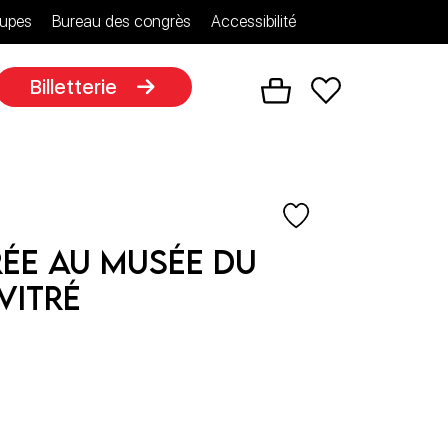
upes
Bureau des congrès
Accessibilité
Billetterie
rée au musée du
Vitré