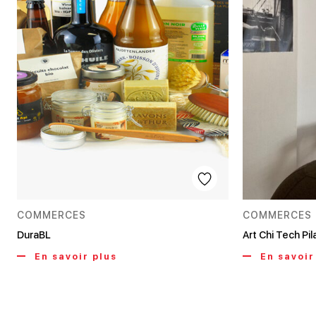
COMMERCES
COMMERCES
DuraBL
Art Chi Tech Pil
En savoir plus
En savoir