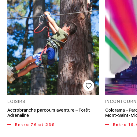
LOISIRS
INCONTOURN
Accrobranche parcours aventure – Forêt
Colorama – Parc
Adrenaline
Mont-Saint-Mic
Entre 7€ et 23€
Entre 19.