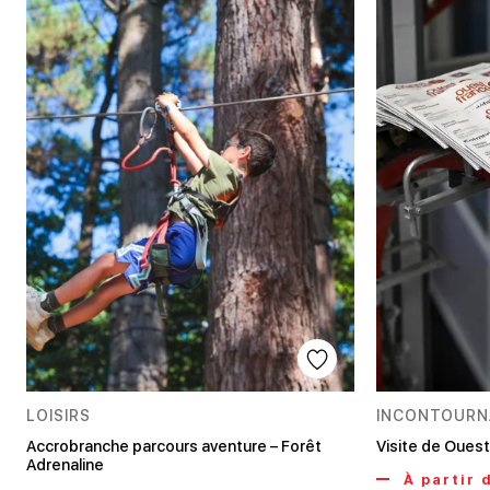
LOISIRS
INCONTOURN
Accrobranche parcours aventure – Forêt
Visite de Oues
Adrenaline
À partir 