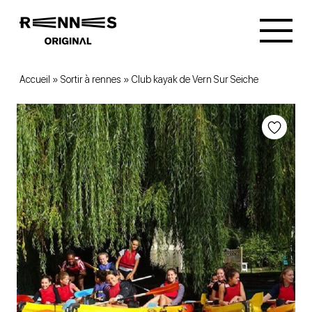
Accueil
»
Sortir à rennes
»
Club kayak de Vern Sur Seiche