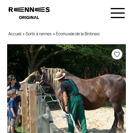
Accueil
»
Sortir à rennes
»
Écomusée de la Bintinais