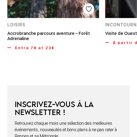
LOISIRS
INCONTOURN
Accrobranche parcours aventure – Forêt
Visite de Oues
Adrenaline
À partir 
Entre 7€ et 23€
Inscrivez-vous à la
newsletter !
Retrouvez chaque mois une sélection des meilleures
événements, nouveautés et bons plans à ne pas rater à
Rennes et sa Métropole.