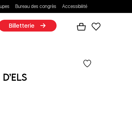
upes
Bureau des congrès
Accessibilité
Billetterie
 d’Els