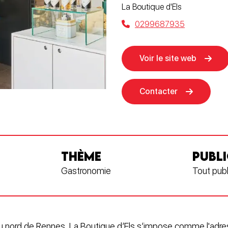
La Boutique d'Els
0299687935
Voir le site web
Contacter
THÈME
PUBLI
Gastronomie
Tout publ
u nord de Rennes, La Boutique d’Els s’impose comme l'adre