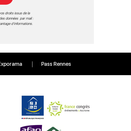
os droits issus de la
 des données par mail :
vantage d’informations
.
Exporama
Pass Rennes