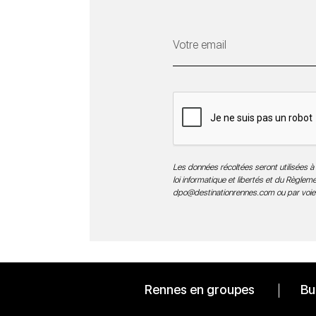
Les données récoltées seront utilisées à 
loi informatique et libertés et du Règle
dpo@destinationrennes.com
ou par voie
Rennes en groupes
Bu