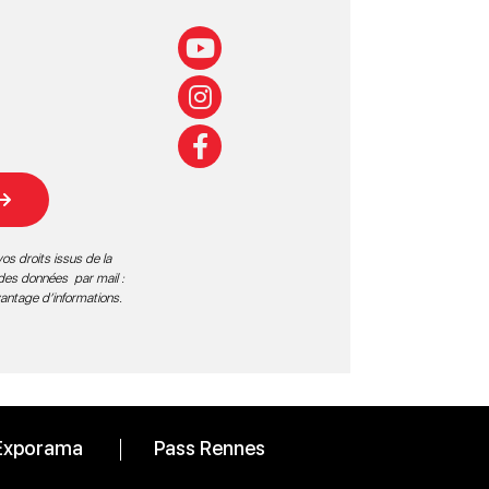
os droits issus de la
 des données par mail :
vantage d’informations
.
Exporama
Pass Rennes