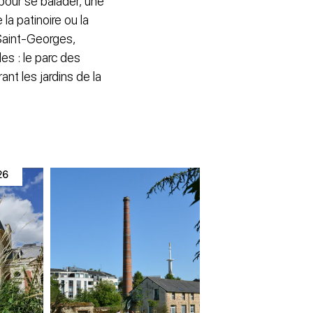
pour se balader, une
a patinoire ou la
 Saint-Georges,
es : le parc des
ant les jardins de la
026