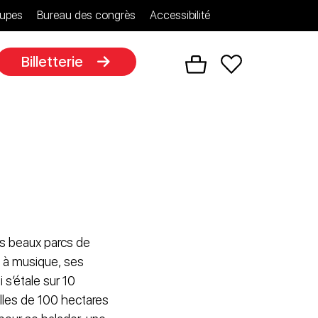
upes
Bureau des congrès
Accessibilité
Billetterie
lus beaux parcs de
e à musique, ses
i s’étale sur 10
lles de 100 hectares