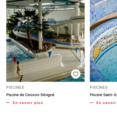
PISCINES
PISCINES
Piscine de Cesson-Sévigné
Piscine Saint-
En savoir plus
En savoir