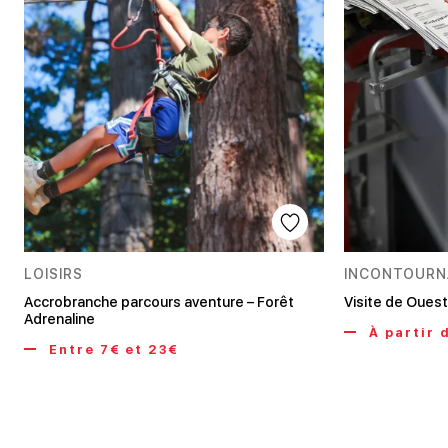
LOISIRS
INCONTOURN
Accrobranche parcours aventure – Forêt
Visite de Oues
Adrenaline
À partir 
Entre 7€ et 23€