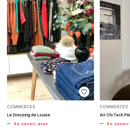
COMMERCES
COMMERCES
Le Dressing de Louise
Art Chi Tech Pil
En savoir plus
En savoir