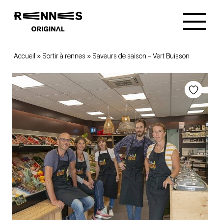
Accueil
»
Sortir à rennes
»
Saveurs de saison – Vert Buisson