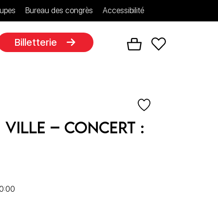
upes
Bureau des congrès
Accessibilité
Billetterie
 ville – Concert :
20:00