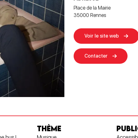
Place de la Mairie
35000 Rennes
Voir le site web
Contacter
THÈME
PUBLI
he bus |
Musique
Accessibi