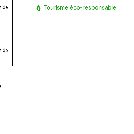
Tourisme éco-responsable
t de
t de
e