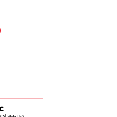
C
lité PMR | En